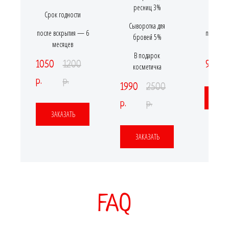
ресниц 3%
Срок годности
Срок 
Сыворотка для
после вскрытия — 6
после вс
бровей 5%
месяцев
ме
В подарок
1050
1200
980 р
косметичка
р.
р.
1990
2500
ЗАК
р.
р.
ЗАКАЗАТЬ
ЗАКАЗАТЬ
FAQ