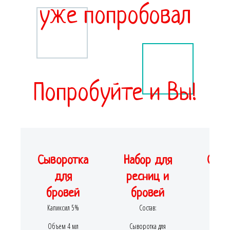
уже попробовал
Попробуйте и Вы!
Сыворотка
Набор для
Сыво
для
ресниц и
д
бровей
бровей
ре
Капиксил 5%
Состав:
Капи
Объем 4 мл
Сыворотка для
Объе